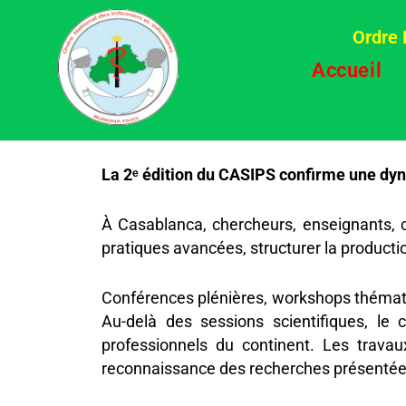
Aller
au
Ordre 
contenu
Accueil
La 2ᵉ édition du CASIPS confirme une dyn
À Casablanca, chercheurs, enseignants, c
pratiques avancées, structurer la production
Conférences plénières, workshops thématiq
Au-delà des sessions scientifiques, le 
professionnels du continent. Les travaux 
reconnaissance des recherches présentée